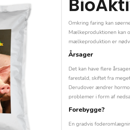
BioAkti
Omkring faring kan søerne 
Mælkeproduktionen kan og
mælkeproduktion er nødven
Årsager
Det kan have flere årsage
farestald, skiftet fra meget
Derudover ændrer hormone
problemer i form af neds
Forebygge?
En gradvis foderomlægning