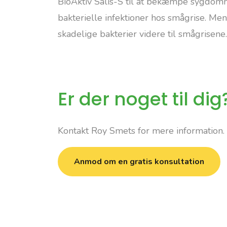
BioAktiv Salis-S til at bekæmpe sygdom
bakterielle infektioner hos smågrise. Me
skadelige bakterier videre til smågrisene.
Er der noget til dig
Kontakt Roy Smets for mere information.
Anmod om en gratis konsultation