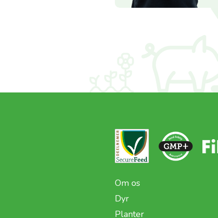
Om os
Dyr
Planter