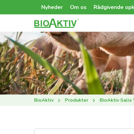
Nyheder
Om os
Rådgivende opk
BioAktiv
Produkter
BioAktiv Salis