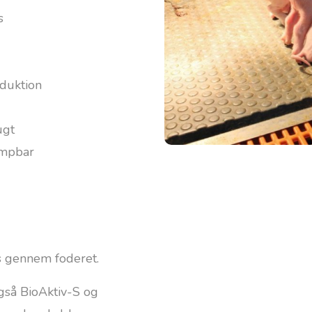
s
duktion
ugt
umpbar
es gennem foderet.
gså BioAktiv-S og