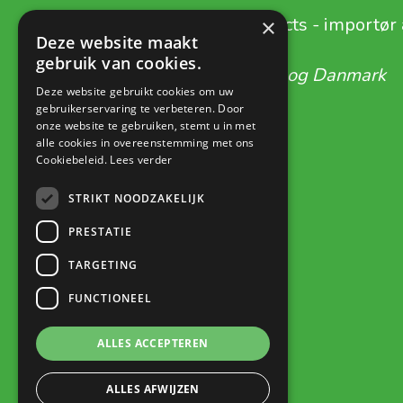
Topturn Special Products - importør 
×
Deze website maakt
gebruik van cookies.
Eksklusivt for Benelux og Danmark
Deze website gebruikt cookies om uw
gebruikerservaring te verbeteren. Door
Broekstraat 11A
onze website te gebruiken, stemt u in met
alle cookies in overeenstemming met ons
5572 KJ Bergeijk
Cookiebeleid.
Lees verder
STRIKT NOODZAKELIJK
+31 (0) 497 550 532
PRESTATIE
info@topturn.nl
TARGETING
FUNCTIONEEL
ALLES ACCEPTEREN
ALLES AFWIJZEN