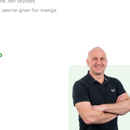
me, der skyldes
n søerne giver for mange
?