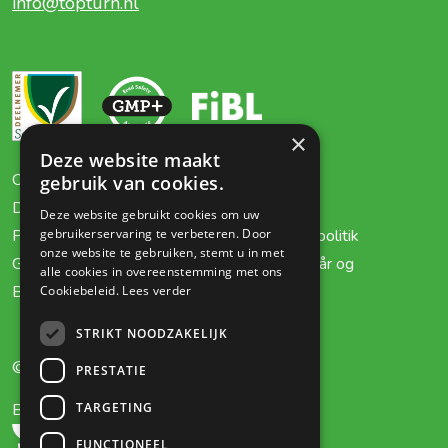
info@topturn.nl
×
Deze website maakt
Om os
Certifikater
gebruik van cookies.
Dyr
Kontakt
Deze website gebruikt cookies om uw
Planter
Fortrolighedspolitik
gebruikerservaring te verbeteren. Door
onze website te gebruiken, stemt u in met
Gødning
Generelle vilkår og
alle cookies in overeenstemming met ons
Biologisk luftvasker
betingelser
Cookiebeleid.
Lees verder
STRIKT NOODZAKELIJK
© 2026 Topturn Special Products
PRESTATIE
TARGETING
BioAktiv til hjemmet?
FUNCTIONEEL