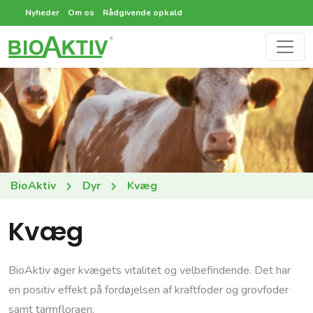
Nyheder
Om os
Rådgivende opkald
BioAktiv
Dyr
Kvæg
Kvæg
BioAktiv øger kvægets vitalitet og velbefindende. Det har
en positiv effekt på fordøjelsen af kraftfoder og grovfoder
samt tarmfloraen.