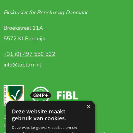
Eksklusivt for Benelux og Danmark
Broekstraat 11A
5572 KJ Bergeijk
+31 (0) 497 550 532
info@topturn.nl
×
Deze website maakt
Om os
Certifikater
gebruik van cookies.
Dyr
Kontakt
Deze website gebruikt cookies om uw