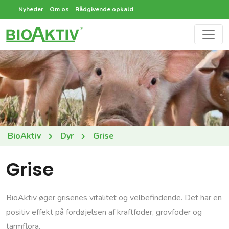
Nyheder
Om os
Rådgivende opkald
BioAktiv
Dyr
Grise
Grise
BioAktiv øger grisenes vitalitet og velbefindende. Det har en
positiv effekt på fordøjelsen af kraftfoder, grovfoder og
tarmflora.