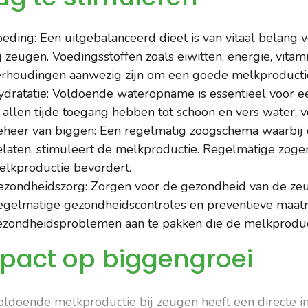
eding: Een uitgebalanceerd dieet is van vitaal belang
j zeugen. Voedingsstoffen zoals eiwitten, energie, vita
erhoudingen aanwezig zijn om een goede melkproducti
ydratatie: Voldoende wateropname is essentieel voor
 allen tijde toegang hebben tot schoon en vers water, v
eheer van biggen: Een regelmatig zoogschema waarbij 
elaten, stimuleert de melkproductie. Regelmatige zoge
elkproductie bevordert.
ezondheidszorg: Zorgen voor de gezondheid van de zeug
egelmatige gezondheidscontroles en preventieve maatr
ezondheidsproblemen aan te pakken die de melkproduc
pact op biggengroei
oldoende melkproductie bij zeugen heeft een directe i