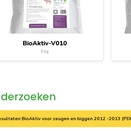
BioAktiv-V010
5 kg
derzoeken
sultaten BioAktiv voor zeugen en biggen 2012 -2013 (PD