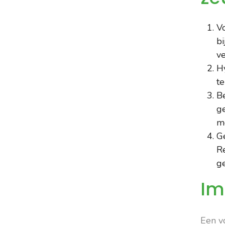
Vo
bi
v
H
te
B
g
m
G
R
g
Im
Een v