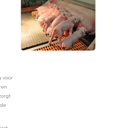
g voor
ren
zorgt
 de