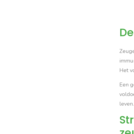
De
Zeugen
immun
Het v
Een g
voldo
leven.
St
ze