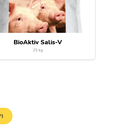
BioAktiv Salis-V
25 kg
F)