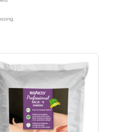
iest
ssing.