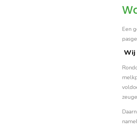
Wa
Een g
pasge
Wij 
Rondo
melkp
voldo
zeuge
Daarn
namel