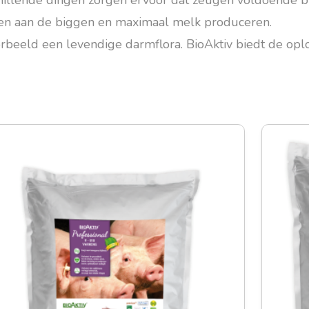
hillende dingen zorgen ervoor dat zeugen voldoende b
en aan de biggen en maximaal melk produceren.
orbeeld een levendige darmflora. BioAktiv biedt de oplo