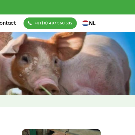
ontact
NL
+31 (0) 497 550 532