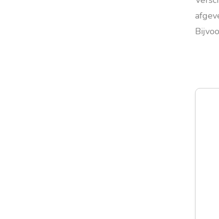
Versc
afgev
Bijvo