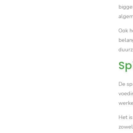
bigge
algem
Ook h
belan
duurz
Sp
De spi
voedi
werke
Het i
zowel