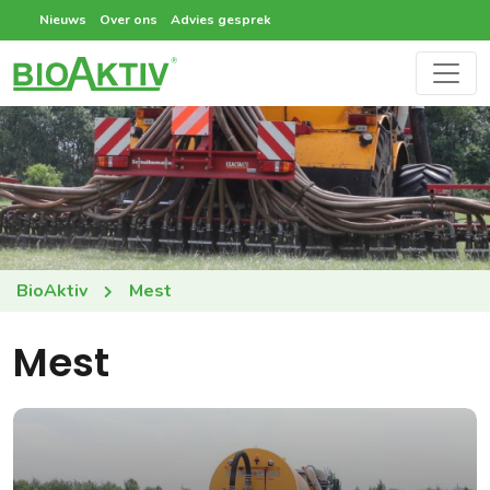
Nieuws
Over ons
Advies gesprek
BioAktiv
Mest
Mest