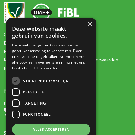
×
Deze website maakt
Over ons
Certificaten
gebruik van cookies.
Dieren
Contact
Deze website gebruikt cookies om uw
Planten
Privacy Policy
gebruikerservaring te verbeteren. Door
onze website te gebruiken, stemt u in met
Mest
Algemene voorwaarden
alle cookies in overeenstemming met ons
Biologische luchtwasser
Cookiebeleid.
Lees verder
STRIKT NOODZAKELIJK
© 2026 Topturn Special Products
PRESTATIE
TARGETING
BioAktiv voor thuis?
FUNCTIONEEL
ALLES ACCEPTEREN
Socials