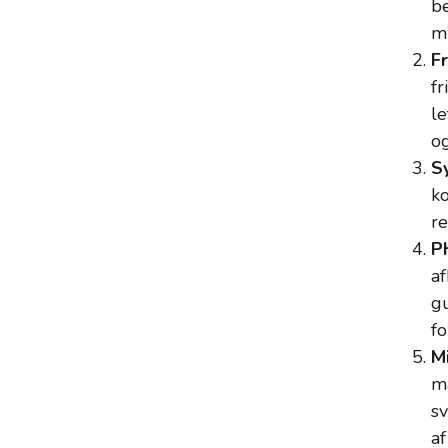
be
mi
Fr
fr
le
og
S
k
r
P
af
gu
fo
Mi
ma
sv
af