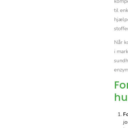
kompo
til en
hjælp
stoffe
Når k
i mar
sundh
enzyma
Fo
hu
Fo
jo