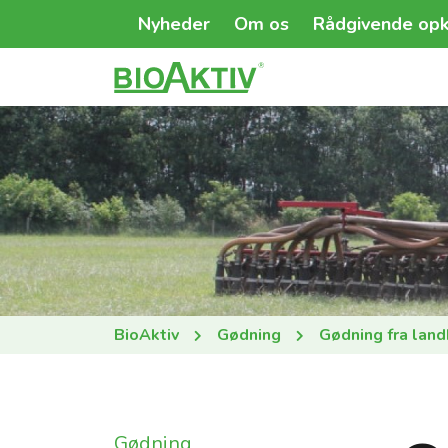
Nyheder
Om os
Rådgivende opk
BioAktiv
Gødning
Gødning fra land
Gødning