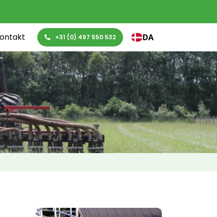
ontakt
DA
+31 (0) 497 550 532