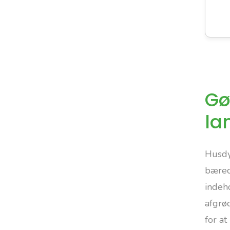
Gø
la
Husdy
bæred
indeho
afgrø
for a