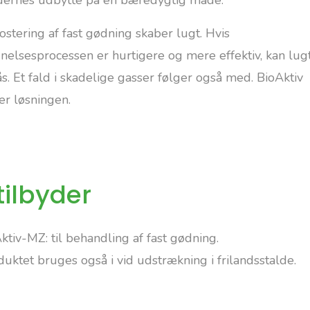
dernes udbytte på en bæredygtig måde.
stering af fast gødning skaber lugt. Hvis
dnelsesprocessen er hurtigere og mere effektiv, kan lug
. Et fald i skadelige gasser følger også med. BioAktiv
er løsningen.
 tilbyder
ktiv-MZ: til behandling af fast gødning.
uktet bruges også i vid udstrækning i frilandsstalde.