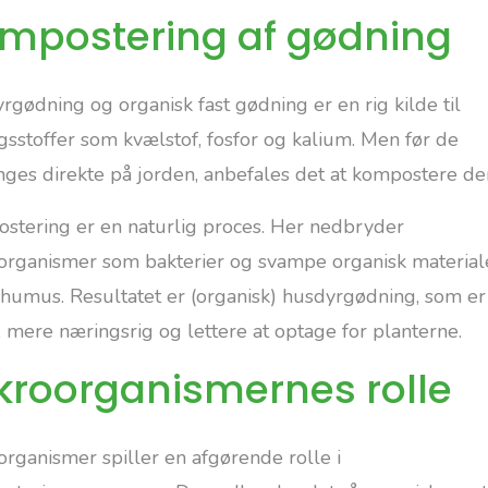
mpostering af gødning
gødning og organisk fast gødning er en rig kilde til
gsstoffer som kvælstof, fosfor og kalium. Men før de
nges direkte på jorden, anbefales det at kompostere d
stering er en naturlig proces. Her nedbryder
organismer som bakterier og svampe organisk materiale
l humus. Resultatet er (organisk) husdyrgødning, som e
, mere næringsrig og lettere at optage for planterne.
kroorganismernes rolle
organismer spiller en afgørende rolle i