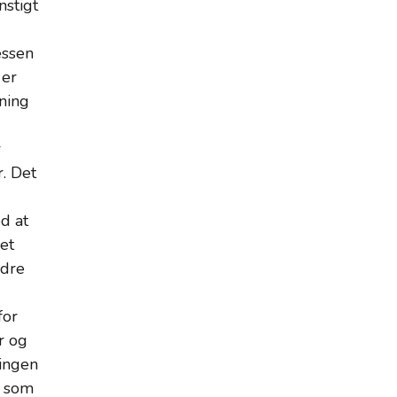
nstigt
essen
 er
kning
r
. Det
d at
et
ndre
for
r og
ningen
, som