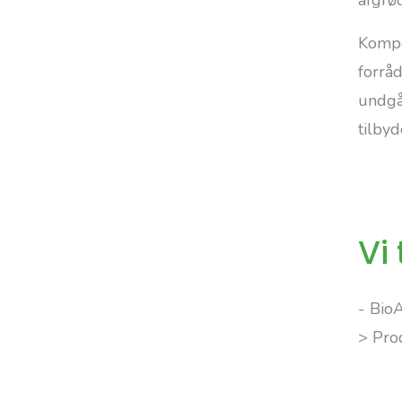
afgrø
Kompo
forrå
undgås
tilbyd
Vi
- BioA
> Prod