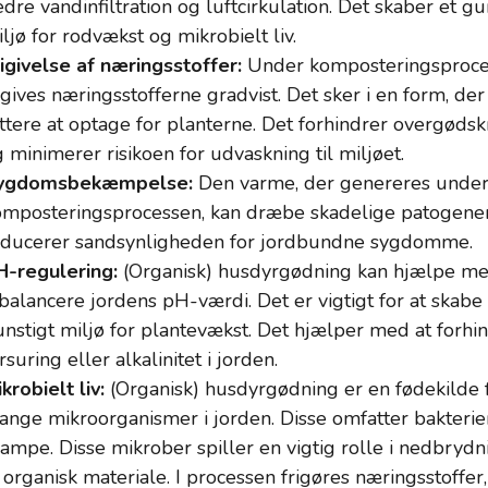
dre vandinfiltration og luftcirkulation. Det skaber et gu
ljø for rodvækst og mikrobielt liv.
igivelse af næringsstoffer:
Under komposteringsproc
igives næringsstofferne gradvist. Det sker i en form, der
ttere at optage for planterne. Det forhindrer overgøds
 minimerer risikoen for udvaskning til miljøet.
ygdomsbekæmpelse:
Den varme, der genereres unde
omposteringsprocessen, kan dræbe skadelige patogener
educerer sandsynligheden for jordbundne sygdomme.
H-regulering:
(Organisk) husdyrgødning kan hjælpe me
balancere jordens pH-værdi. Det er vigtigt for at skabe 
nstigt miljø for plantevækst. Det hjælper med at forhi
rsuring eller alkalinitet i jorden.
krobielt liv:
(Organisk) husdyrgødning er en fødekilde 
nge mikroorganismer i jorden. Disse omfatter bakterie
ampe. Disse mikrober spiller en vigtig rolle i nedbryd
 organisk materiale. I processen frigøres næringsstoffer