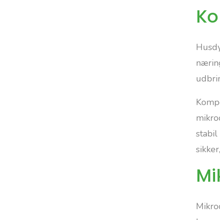
Ko
Husdyr
nærin
udbri
Kompo
mikro
stabi
sikker
Mi
Mikro