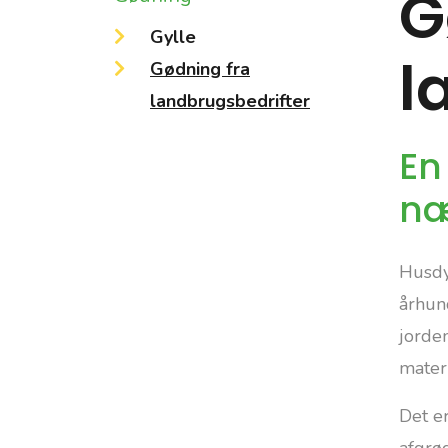
G
Gylle
l
Gødning fra
landbrugsbedrifter
En 
næ
Husdy
århund
jorde
mater
Det e