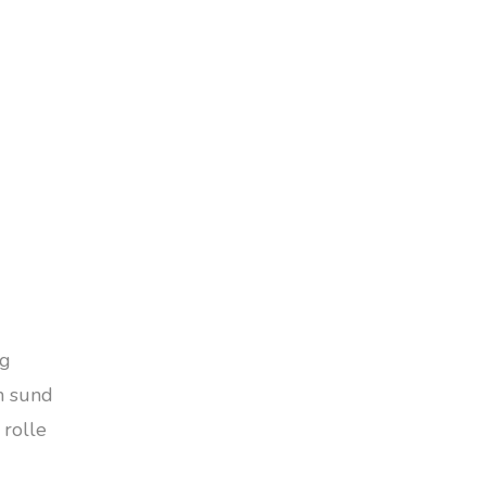
ng
en sund
 rolle