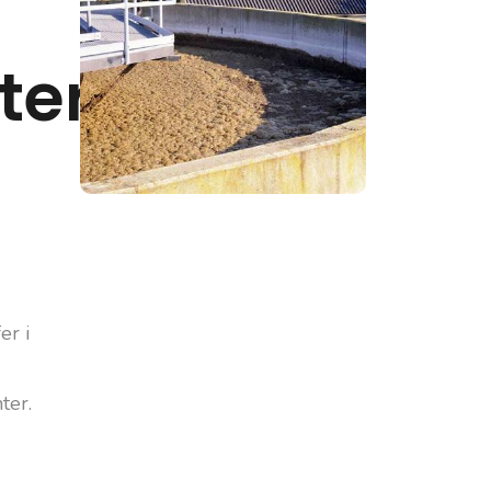
ter
er i
ter.