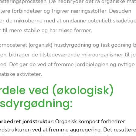
steringsprocessen. De nedbryder det rå organiske mat
klere forbindelser og frigiver næringsstoffer. Desuden
er de mikroberne med at omdanne potentielt skadelig
r til mere stabile og harmløse former.
omposteret (organisk) husdyrgødning og fast gødning 
ken, bidrager de tilstedeværende mikroorganismer til j
ed. Det gør de ved at fremme jordbiologien og nyttige
tiske aktiviteter.
rdele ved (økologisk)
sdyrgødning:
rbedret jordstruktur:
Organisk kompost forbedrer
rdstrukturen ved at fremme aggregering. Det resultere